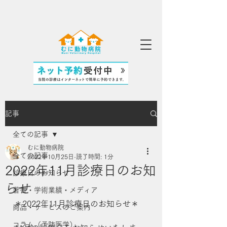
記事
全ての記事
むに動物病院
全ての記事
2022年10月25日
読了時間: 1分
2022年11月診療日のお知
診療日のお知らせ
らせ
著書・学術業績・メディア
＊2022年11月診療日のお知らせ＊
商品・サービスのご案内
コラム（予防医学）