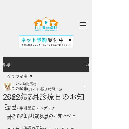
記事
全ての記事
むに動物病院
全ての記事
2022年6月26日
読了時間: 1分
2022年7月診療日のお知
診療日のお知らせ
らせ
著書・学術業績・メディア
＊2022年7月診療日のお知らせ＊
商品・サービスのご案内
.
コラム（予防医学）