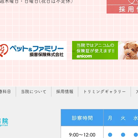
週木曜日・日曜日(
​祝日は不定休）
療科目
当院について
採用情報
トリミングギャラリー