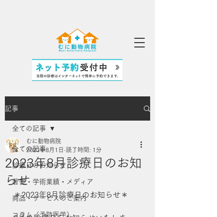
記事
全ての記事
むに動物病院
全ての記事
2023年8月1日
読了時間: 1分
2023年8月診療日のお知
診療日のお知らせ
らせ
著書・学術業績・メディア
＊2023年8月診療日のお知らせ＊
商品・サービスのご案内
コラム（予防医学）