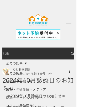
記事
全ての記事
むに動物病院
全ての記事
2024年9月26日
読了時間: 1分
2024年10月診療日のお知
診療日のお知らせ
らせ
著書・学術業績・メディア
＊2024年10月診療日のお知らせ＊
商品・サービスのご案内
コラム（予防医学）