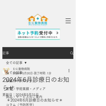
記事
全ての記事
むに動物病院
全ての記事
2024年5月30日
読了時間: 1分
2024年6月診療日のお知
診療日のお知らせ
らせ
著書・学術業績・メディア
更新日：
2024年5月31日
商品・サービスのご案内
＊2024年6月診療日のお知らせ＊
コラム（予防医学）