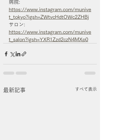
病院: 
https://www.instagram.com/munive
t_tokyo?igsh=ZWtvcHdtOWc2ZHBj
サロン: 
https://www.instagram.com/munive
t_salon?igsh=YXR1Zzd2czN4MXp0
すべて表示
最新記事