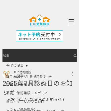
記事
全ての記事
むに動物病院
全ての記事
2025年7月1日
読了時間: 1分
2025年7月診療日のお知
診療日のお知らせ
らせ
著書・学術業績・メディア
＊2025年7月診療日のお知らせ＊
商品・サービスのご案内
コラム（予防医学）