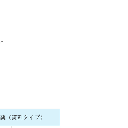
に
防薬（錠剤タイプ）