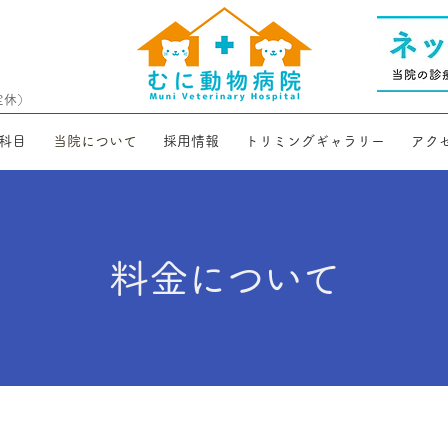
定休）
科目
当院について
採用情報
トリミングギャラリー
アク
​料金について