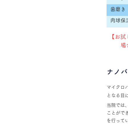
歯磨き
肉球保
​【お
場
ナノバ
マイクロバ
となる目
当院では
ことができ
を行って