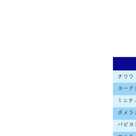
​チワワ
​ヨー
ミニチ
ポメラ
パピヨ