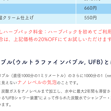
​660円
湿クリーム仕上げ
​550円
試しハーブパック料金：ハーブパックを初めてご利
合は、上記価格の20%OFFにてお試しいただけま
ブル(ウルトラファインバブル, UFB)
ブル（直径1000分の1ミリメートル）のさらに1000分の1（n
ナノレベルの気泡
に見えない
のことです。
、炭酸ガスをナノレベルまで加工し、水中に最大2年間も滞留さ
る“UFBシャワー装置”によって作られた炭酸水で
シャンプー・
います。