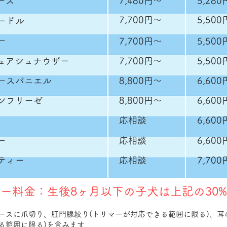
ーズ
​7,480円〜
​5,28
​7,700円〜
​5,50
ードル
ー
​7,700円〜
​5,50
ュアシュナウザー
​7,700円〜
​5,50
ースパニエル
​8,800円〜
​6,60
ンフリーゼ
​8,800円〜
​6,60
応相談
6,60
ー
応相談
6,60
ティー
応相談
7,70
ピー料金：生後8ヶ月以下の子犬は上記の30%
ースに爪切り、肛門腺絞り(トリマーが対応できる範囲に限る)、耳
る範囲に限る)を含みます