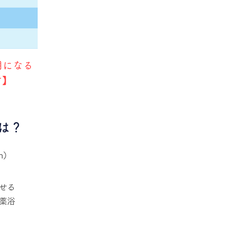
用になる
す】
とは？
m）
せる
薬浴