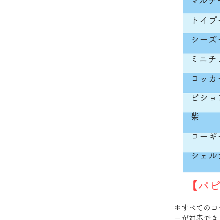
マルチ
トイプ
シーズ
ミニチ
コッカ
ビショ
柴
コーギ
シェル
​【パ
＊
すべてのコ
ーが対応でき