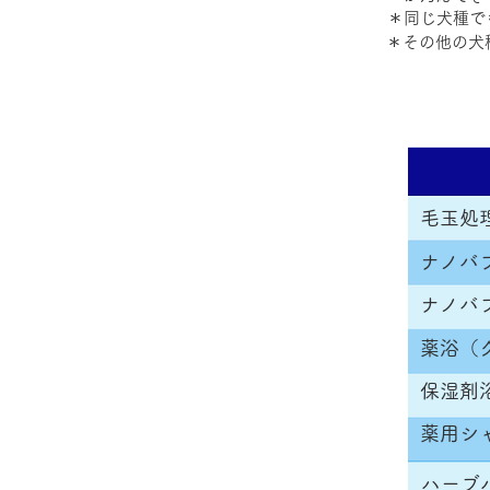
＊同じ犬種で
＊その他の犬
毛玉処
ナノバ
ナノバ
薬浴（
保湿剤
薬用シ
ハーブ