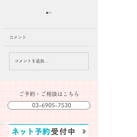
コメント
日本獣医皮膚科学会に
学術業績(執筆・講
コメントを追加…
て講演しました
を更新しました
​ご予約・ご相談はこちら
03-6905-7530