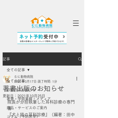
記事
全ての記事
むに動物病院
全ての記事
2021年3月17日
読了時間: 1分
著書出版のお知らせ
診療日のお知らせ
更新日：
2021年10月25日
著書・学術業績・メディア
院長が分担執筆した耳科診療の専門
商品・サービスのご案内
書
『犬と猫の耳科診療』（編著：田中
コラム（予防医学）